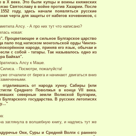
 в X веке. Это были купцы и воины княжеских
нязю Святославу в войне против Хазарии. После
1552 году, здесь начали появляться русские
чная черта для защиты от набегов кочевников, с
заметила Алсу. - А про них тут что написано?
илась новая:
ы". Процветающее и сильное Булгарское царство
гда пало под натиском монгольской орды Чингиз-
 покорённом народе, приняв его язык, обычаи и
несли с собой - татары. Так называлось одно из
ра Байкал".
обратилась Алсу к Маше.
 Силиса. - Посмотри, пожалуйста!
уже отчалили от берега и начинают двигаться вниз
я замеченными.
 отделившись от народа хунну. Сабиры (или
стигли Среднего Поволжья в конце VII века.
лявших северные земли Волжской Булгарии,
 Булгарского государства. В русских летописях
ду…"
а:
на заглянула в волшебную книгу, и надпись тут же
ждуречье Оки, Суры и Средней Волги с раннего