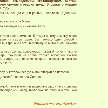
ались земледелием, скотоводством, охотой,
него оружие и орудия труда. Впервые о мордве
 году..."
езный век, да ещё и ранний, - это вообще давным-
ет, - возразила Маша.
да заглядывал, - сказала Алсу.
остороннее внимание. К тому же, ему самому было
 было на самом деле, был только один способ -
х быстренько сесть в Машину, и мимо вновь начали
 а из-за холма доносились тяжёлый топот и чьи-то
верь, похожий на слона, только обросший густой
е существа, похожие, скорее, на обезьян, чем на
 дороге.
су, у которой всегда были пятёрки по истории.
рдовские? - спросила Силиса.
домой, пока мамонт и пещерные люди не затоптали
звращались назад, никто уже не спорил о том, чьи
Редакция журнала «Симбик»