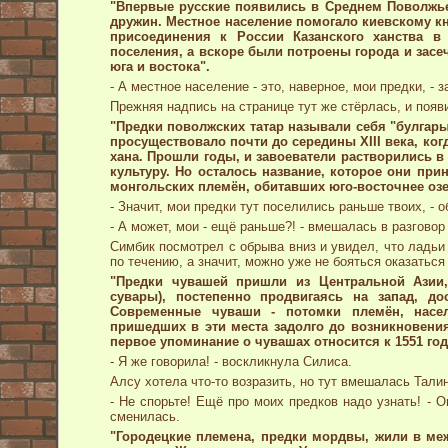
"Впервые русские появились в Среднем Поволжье
дружин. Местное население помогало киевскому к
присоединения к России Казанского ханства в 
поселения, а вскоре были потроены города и засе
юга и востока".
- А местное население - это, наверное, мои предки, - 
Прежняя надпись на странице тут же стёрлась, и появ
"Предки поволжских татар называли себя "булгар
просуществовало почти до середины XIII века, ко
хана. Прошли годы, и завоеватели растворились в
культуру. Но осталось название, которое они при
монгольских племён, обитавших юго-восточнее озе
- Значит, мои предки тут поселились раньше твоих, - 
- А может, мои - ещё раньше?! - вмешалась в разговор
Симбик посмотрел с обрыва вниз и увидел, что ладьи 
по течению, а значит, можно уже не бояться оказатьс
"Предки чувашей пришли из Центральной Азии,
сувары), постепенно продвигаясь на запад, до
Современные чуваши - потомки племён, насе
пришедших в эти места задолго до возникновения
первое упоминание о чувашах относится к 1551 го
- Я же говорила! - воскликнула Силиса.
Алсу хотела что-то возразить, но тут вмешалась Талин
- Не спорьте! Ещё про моих предков надо узнать! - О
сменилась.
"Городецкие племена, предки мордвы, жили в ме