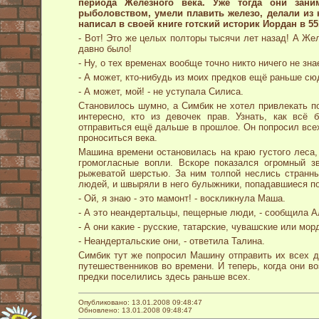
периода Железного века. Уже тогда они заним
рыболовством, умели плавить железо, делали из 
написал в своей книге готский историк Иордан в 551
- Вот! Это же целых полторы тысячи лет назад! А Жел
давно было!
- Ну, о тех временах вообще точно никто ничего не зна
- А может, кто-нибудь из моих предков ещё раньше сю
- А может, мой! - не уступала Силиса.
Становилось шумно, а Симбик не хотел привлекать п
интересно, кто из девочек прав. Узнать, как всё
отправиться ещё дальше в прошлое. Он попросил все
проноситься века.
Машина времени остановилась на краю густого леса,
громогласные вопли. Вскоре показался огромный з
рыжеватой шерстью. За ним толпой неслись странны
людей, и швыряли в него булыжники, попадавшиеся по
- Ой, я знаю - это мамонт! - воскликнула Маша.
- А это неандертальцы, пещерные люди, - сообщила Ал
- А они какие - русские, татарские, чувашские или мо
- Неандертальские они, - ответила Талина.
Симбик тут же попросил Машину отправить их всех 
путешественников во времени. И теперь, когда они во
предки поселились здесь раньше всех.
Опубликовано: 13.01.2008 09:48:47
Обновлено: 13.01.2008 09:48:47