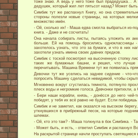
тоже знаю. А ведь у него тоже был прадедушка… А у
дедушек, который жил лет пятьсот назад? Может быть
Симбик тут же распахнул Книгу, но она стремительн
стороны полезли новые страницы, на которых мел
множество имён.
- Ой, сколько их! - Маша едва смогла выбраться из-п
книга. - Даже и не сосчитать!
Она начала собирать листы, пытаясь уложить их акк
больше. Ей на помощь бросились одноклассницы - 
захотелось узнать, что это за бумаги, и что в них н
захотели узнать имена своих давних предков.
Симбик с тоской посмотрел на высоченную стопку лис
таких же бумажных башни, и решил, что лучше 
перечитывать. Машина Времени тут же появилась прямо
Девочки тут же уселись на заднее сидение - что-чт
попросить Машину сделаться невидимой, чтобы скрыть
Мгновенно вокруг сгустилась темнота, потянуло прох
плеск воды и негромкие голоса. Девчонки притихли, а
- Бери наши корабли, князь, - донёсся до него чей-
победят, у тебя их всё равно не будет. Если победишь
Симбик и не заметил, как оказался на высоком берегу
уткнувшихся в прибрежный песок, на которые подни
шлемах.
- Ой, кто это там? - Маша толкнула в бок Симбика. - 
- Может быть, и есть, - ответил Симбик и распахнул В
На раскрытой странице начли проступать светящиеся 