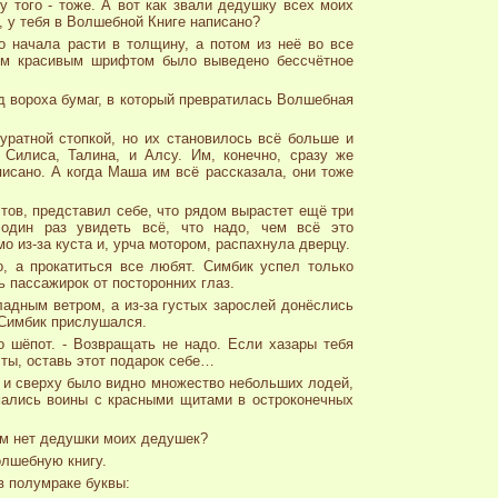
 того - тоже. А вот как звали дедушку всех моих
, у тебя в Волшебной Книге написано?
о начала расти в толщину, а потом из неё во все
ким красивым шрифтом было выведено бессчётное
од вороха бумаг, в который превратилась Волшебная
уратной стопкой, но их становилось всё больше и
Силиса, Талина, и Алсу. Им, конечно, сразу же
аписано. А когда Маша им всё рассказала, они тоже
тов, представил себе, что рядом вырастет ещё три
один раз увидеть всё, что надо, чем всё это
 из-за куста и, урча мотором, распахнула дверцу.
о, а прокатиться все любят. Симбик успел только
 пассажирок от посторонних глаз.
ладным ветром, а из-за густых зарослей донёслись
 Симбик прислушался.
то шёпот. - Возвращать не надо. Если хазары тебя
 ты, оставь этот подарок себе…
, и сверху было видно множество небольших лодей,
мались воины с красными щитами в остроконечных
Там нет дедушки моих дедушек?
олшебную книгу.
в полумраке буквы: